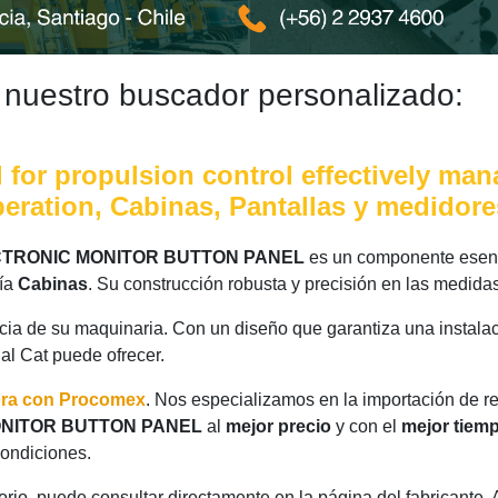
 nuestro buscador personalizado:
 for propulsion control effectively ma
eration, Cabinas, Pantallas y medidore
ECTRONIC MONITOR BUTTON PANEL
es un componente esenci
ría
Cabinas
. Su construcción robusta y precisión en las medida
ncia de su maquinaria. Con un diseño que garantiza una instalac
nal Cat puede ofrecer.
ora con Procomex
. Nos especializamos en la importación de r
MONITOR BUTTON PANEL
al
mejor precio
y con el
mejor tiem
condiciones.
rio, puede consultar directamente en la página del fabricante.