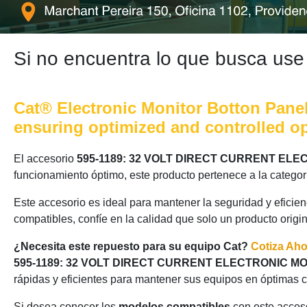
Si no encuentra lo que busca use
Cat® Electronic Monitor Botton Panel
ensuring optimized and controlled op
El accesorio
595-1189: 32 VOLT DIRECT CURRENT EL
funcionamiento óptimo, este producto pertenece a la catego
Este accesorio es ideal para mantener la seguridad y eficie
compatibles, confíe en la calidad que solo un producto origi
¿Necesita este repuesto para su equipo Cat?
Cotiza Ah
595-1189: 32 VOLT DIRECT CURRENT ELECTRONIC 
rápidas y eficientes para mantener sus equipos en óptimas 
Si desea conocer los
modelos compatibles
con este acceso