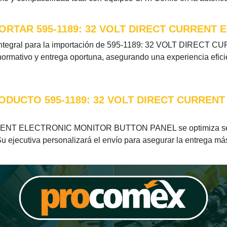
ORTAR 595-1189: 32 VOLT DIRECT CURRENT
ión integral para la importación de 595-1189: 32 VOLT D
normativo y entrega oportuna, asegurando una experiencia efici
ODUCTO 595-1189: 32 VOLT DIRECT CURREN
RENT ELECTRONIC MONITOR BUTTON PANEL se optimiza según 
u ejecutiva personalizará el envío para asegurar la entrega más