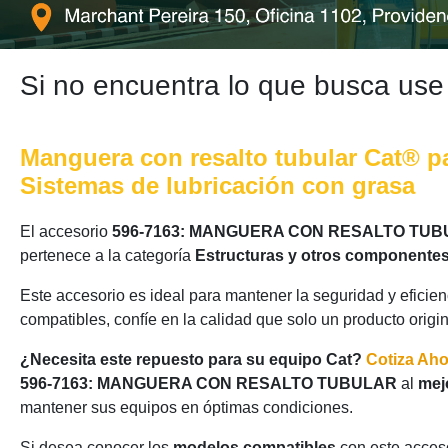
Si no encuentra lo que busca use
Manguera con resalto tubular Cat® pa
Sistemas de lubricación con grasa
El accesorio
596-7163: MANGUERA CON RESALTO TU
pertenece a la categoría
Estructuras y otros componentes
Este accesorio es ideal para mantener la seguridad y eficie
compatibles, confíe en la calidad que solo un producto origi
¿Necesita este repuesto para su equipo Cat?
Cotiza Ah
596-7163: MANGUERA CON RESALTO TUBULAR
al
mej
mantener sus equipos en óptimas condiciones.
Si desea conocer los
modelos compatibles
con este acceso