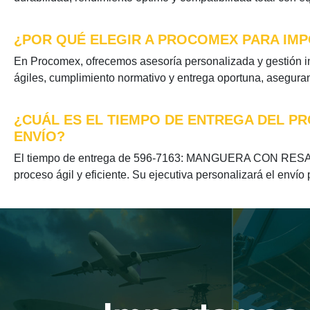
¿POR QUÉ ELEGIR A PROCOMEX PARA IMP
En Procomex, ofrecemos asesoría personalizada y gestión
ágiles, cumplimiento normativo y entrega oportuna, aseguran
¿CUÁL ES EL TIEMPO DE ENTREGA DEL P
ENVÍO?
El tiempo de entrega de 596-7163: MANGUERA CON RESALTO
proceso ágil y eficiente. Su ejecutiva personalizará el envío