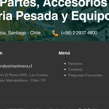
ón
Menú
Nosotros
Contacto
ro El Plomo 5931, Las Condes,
Preguntas Frecuentes
ión Metropolitana - Chile / CP