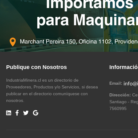
Publique con Nosotros
Informaci
IndustriaMinera.cl es un directorio de
Email:
Proveedores, Productos y/o Servicios, si desea
publicar en el directorio comuníquese con
Dirección:
Cer
nosotros.
Santiago - Reg
7560995