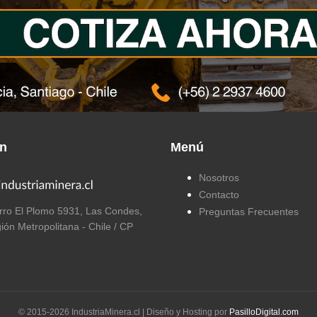
ón
Menú
Nosotros
Contacto
ro El Plomo 5931, Las Condes,
Preguntas Frecuentes
ión Metropolitana - Chile / CP
© 2015-
2026
IndustriaMinera.cl | Diseño y Hosting por
PasilloDigital.com