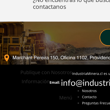
contactanos
Publique con Nosotros
IndustriaMinera.cl es u
Información
Email:
Nosotros
Menú
Contacto
Preguntas Frecu