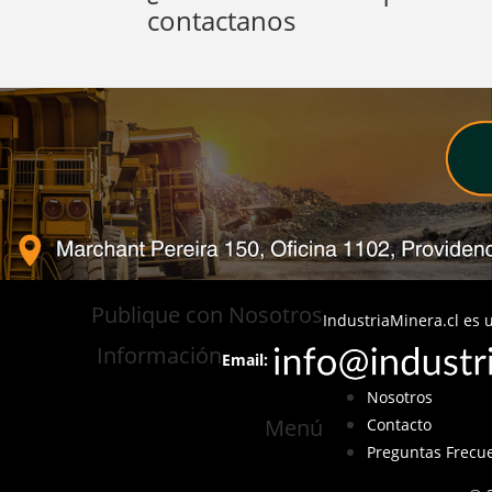
contactanos
Publique con Nosotros
IndustriaMinera.cl es u
Información
Email:
Nosotros
Menú
Contacto
Preguntas Frecu