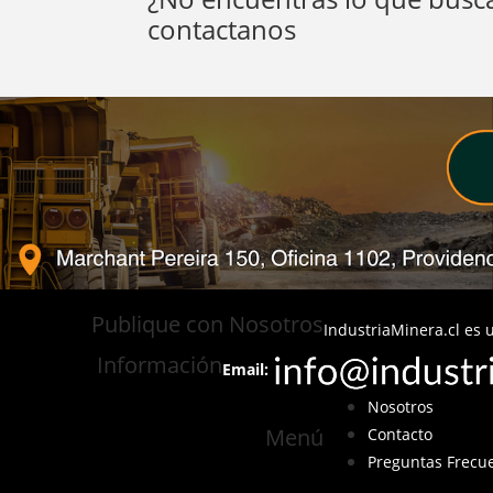
contactanos
Publique con Nosotros
IndustriaMinera.cl es u
Información
Email:
Nosotros
Menú
Contacto
Preguntas Frecu