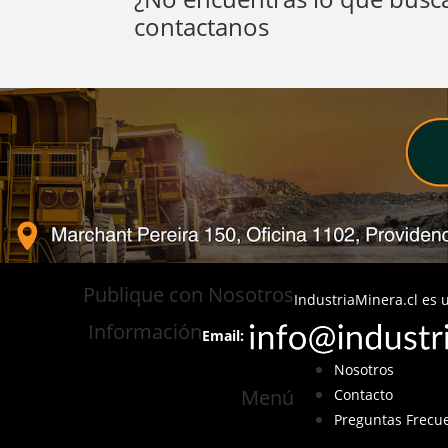
contactanos
Publique con Nosotros
IndustriaMinera.cl es u
Información
Email:
Nosotros
Menú
Contacto
Preguntas Frecu