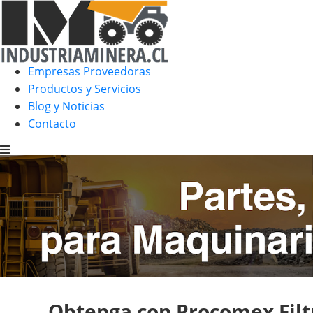
Empresas Proveedoras
Productos y Servicios
Blog y Noticias
Contacto
Obtenga con Procomex Filt