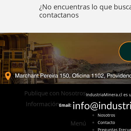
¿No encuentras lo que busca
contactanos
Publique con Nosotros
IndustriaMinera.cl es u
Información
Email:
Nosotros
Menú
Contacto
Preguntas Frecu