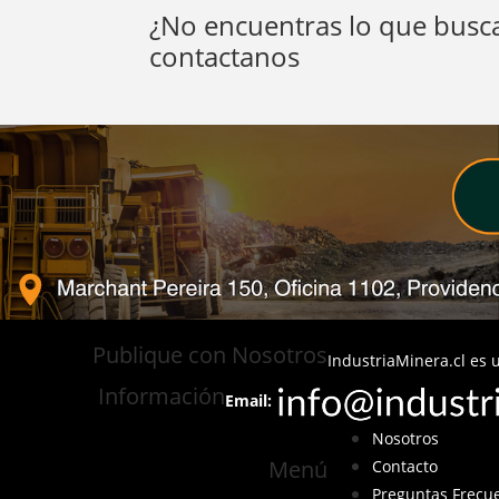
¿No encuentras lo que busca
contactanos
Publique con Nosotros
IndustriaMinera.cl es u
Información
Email:
Nosotros
Menú
Contacto
Preguntas Frecu