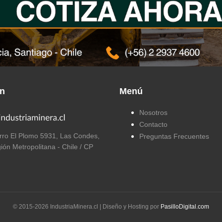
ón
Menú
Nosotros
Contacto
ro El Plomo 5931, Las Condes,
Preguntas Frecuentes
ión Metropolitana - Chile / CP
© 2015-
2026
IndustriaMinera.cl | Diseño y Hosting por
PasilloDigital.com