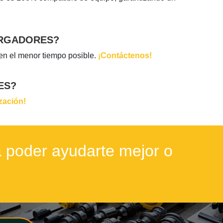
ARGADORES?
en el menor tiempo posible.
¡Contáctenos!
ES?
ización!
 poder ayudarte mejor o