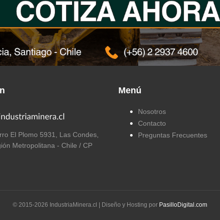
ón
Menú
Nosotros
Contacto
ro El Plomo 5931, Las Condes,
Preguntas Frecuentes
ión Metropolitana - Chile / CP
© 2015-
2026
IndustriaMinera.cl | Diseño y Hosting por
PasilloDigital.com