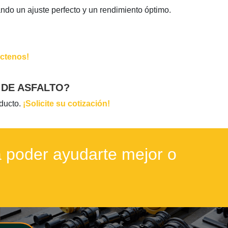
do un ajuste perfecto y un rendimiento óptimo.
ctenos!
 DE ASFALTO?
oducto.
¡Solicite su cotización!
 poder ayudarte mejor o