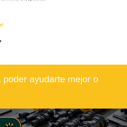
s!
?
 poder ayudarte mejor o