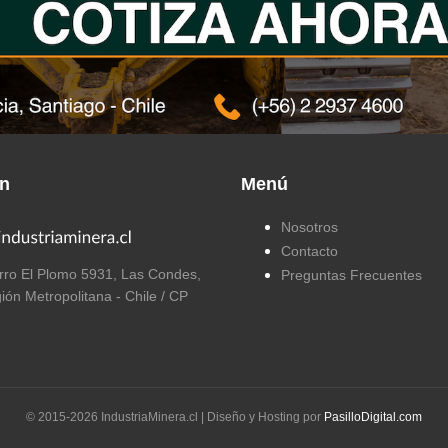
ón
Menú
Nosotros
Contacto
ro El Plomo 5931, Las Condes,
Preguntas Frecuentes
ión Metropolitana - Chile / CP
© 2015-
2026
IndustriaMinera.cl | Diseño y Hosting por
PasilloDigital.com