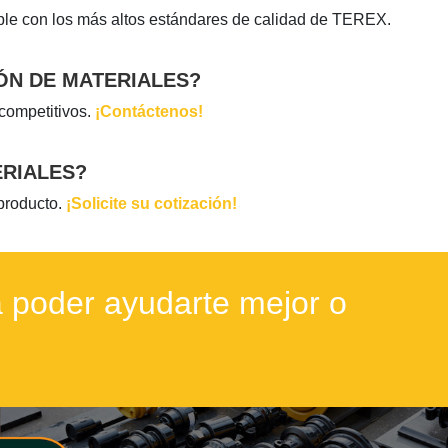
ple con los más altos estándares de calidad de TEREX.
ÓN DE MATERIALES?
 competitivos.
¡Contáctenos!
ERIALES?
 producto.
¡Solicite su cotización!
 poder ayudarte mejor o