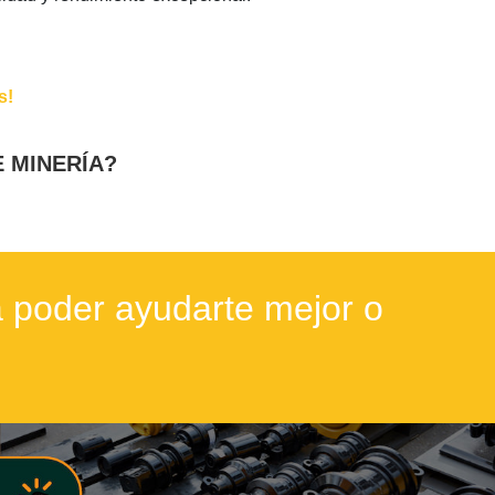
s!
 MINERÍA?
 poder ayudarte mejor o