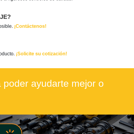
JE?
osible.
¡Contáctenos!
roducto.
¡Solicite su cotización!
 poder ayudarte mejor o