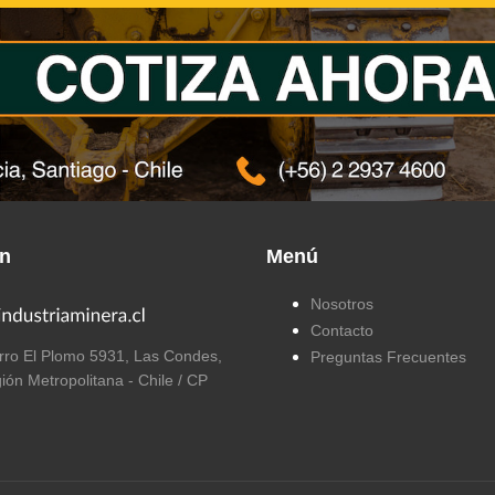
ón
Menú
Nosotros
Contacto
ro El Plomo 5931, Las Condes,
Preguntas Frecuentes
ión Metropolitana - Chile / CP