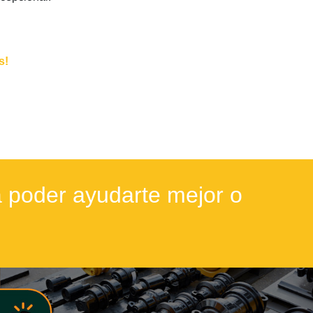
s!
 poder ayudarte mejor o