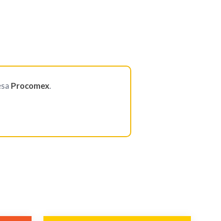
esa
Procomex
.