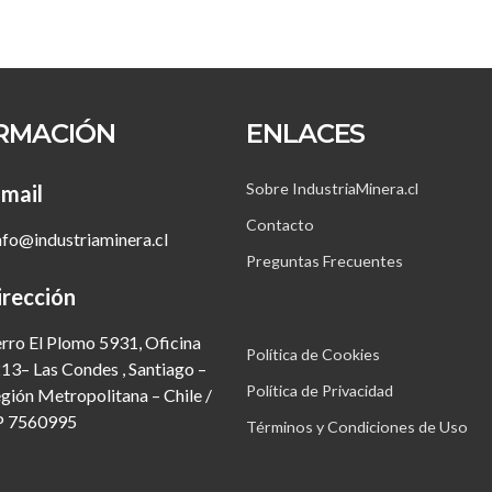
RMACIÓN
ENLACES
Sobre IndustriaMinera.cl
mail
Contacto
nfo@industriaminera.cl
Preguntas Frecuentes
irección
rro El Plomo 5931, Oficina
Política de Cookies
13– Las Condes , Santiago –
Política de Privacidad
gión Metropolitana – Chile /
P 7560995
Términos y Condiciones de Uso